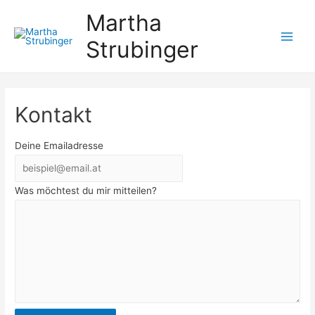
Martha
Strubinger
Main
Men
Kontakt
Lass
Deine Emailadresse
dieses
Feld
Was möchtest du mir mitteilen?
leer