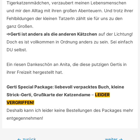
Tigerkatzenmädchen, verzaubert meinen Lebensmenschen
und mir den Alltag mit ihren großen Abenteuern. Und trotz ihrer
Fehlbildungen der kleinen Tatzerln zählt sie für uns zu den
ganz Großen.
➩Gerti ist anders als die anderen Kätzchen
auf der Lichtung!
Doch es ist vollkommen in Ordnung anders zu sein. Sei einfach
DU selbst.
Ein riesen Dankeschön an Anita, die diese putzigen Gertis in
ihrer Freizeit hergestellt hat.
Gerti Special Package: liebevoll verpacktes Buch, kleine
Strick-Gerti, Grußkarte der Katzendame
–
LEIDER
VERGRIFFEN!
Deshalb kann ich leider keine Bestellungen des Packages mehr
entgegennehmen!
Beitragsnavigation
←
zurück
weiter
→