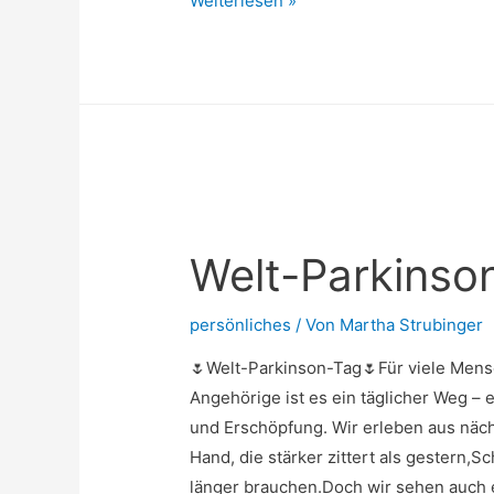
Weiterlesen »
Tischtennis
bei
Parkinson
hilft“
Welt-Parkinso
persönliches
/ Von
Martha Strubinger
🌷Welt-Parkinson-Tag🌷Für viele Mensc
Angehörige ist es ein täglicher Weg –
und Erschöpfung. Wir erleben aus näch
Hand, die stärker zittert als gestern,
länger brauchen.Doch wir sehen auch 