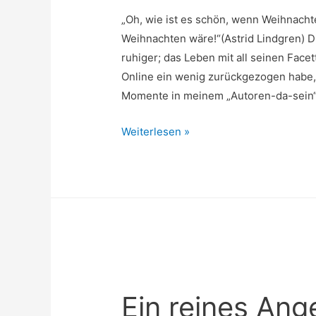
„Oh, wie ist es schön, wenn Weihnachte
Weihnachten wäre!“(Astrid Lindgren) D
ruhiger; das Leben mit all seinen Face
Online ein wenig zurückgezogen habe
Momente in meinem „Autoren-da-sein“
Frohe
Weiterlesen »
Weihnachten!
Ein reines Ang