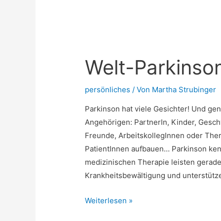
durchaus
eine
reinigende
Wirkung!
Welt-Parkinso
persönliches
/ Von
Martha Strubinger
Parkinson hat viele Gesichter! Und gen
Angehörigen: PartnerIn, Kinder, Gesch
Freunde, ArbeitskollegInnen oder Ther
PatientInnen aufbauen… Parkinson ken
medizinischen Therapie leisten gerade
Krankheitsbewältigung und unterstütze
Welt-
Weiterlesen »
Parkinson-