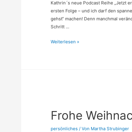
Kathrin´s neue Podcast Reihe „Jetzt ers
ersten Folge – und ich darf den span
gehst“ machen! Denn manchmal verände
Schritt …
„Jetzt
Weiterlesen »
erst
recht!
Montags
Inspiration“
Frohe Weihnac
persönliches
/ Von
Martha Strubinger