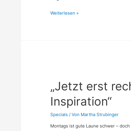
Welt-
Weiterlesen »
Parkinson-
Tag
„Jetzt erst re
Inspiration“
Specials
/ Von
Martha Strubinger
Montags ist gute Laune schwer – doch j